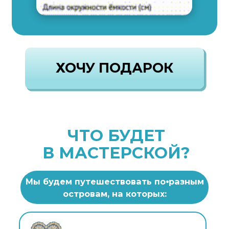
Мы будем путешествовать по⦁разным
островам, на которых:
Разберём главные страхи
новичков
и поймём, почему начать плести
из ротанга проще, чем кажется
Сравним искусственный ротанг
и бумажную лозу,
разберём
их особенности и поймём, какой
материал подходит именно вам
Разберём,
какие материалы