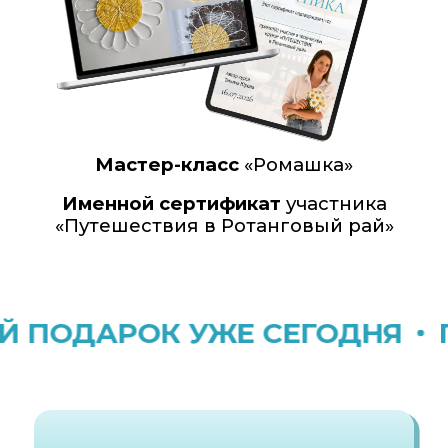
Хотите понять, подходит ли вам
плетение из ротанга
05
Рассматриваете творчество как
возможность дополнительного
заработка
06
Любите атмосферу
единомышленников и совместного
творчества