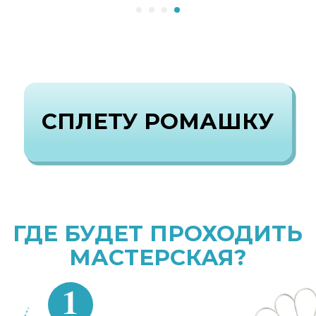
текстовые и видео
уроки про ротанг
3
В чате работают кураторы школы,
они ответят на все вопросы
16 ИЮЛЯ | 11:00 |
ОНЛАЙН-ВСТРЕЧА
Главный остров
«Ротанговый рай»
ЭКСКЛЮЗИВ
Мастер-класс по изделию из ротанга