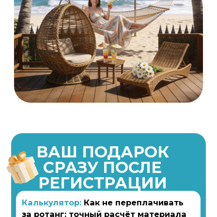
ВАШ ПОДАРОК
СРАЗУ ПОСЛЕ
РЕГИСТРАЦИИ
Калькулятор:
Как не переплачивать
за ротанг: точный расчёт материала
на одно кашпо
С ним вы заранее рассчитаете расход
и себестоимость кашпо
✅быстро
✅без сложных подсчётов
✅надежно
❌покупать материал на глаз
❌ переплачивать за лишние метры.