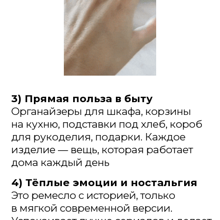
вечера тише😊
5) Доходы
Готовые корзины, абажуры и т. д. —
в магазинах стоят дорого и на этом
можно зарабатывать…
А что, если сделать таких 10 абажуров
за месяц?
Это доход значительно больше, чем
сама пенсия
Что вы теряете, говоря себе