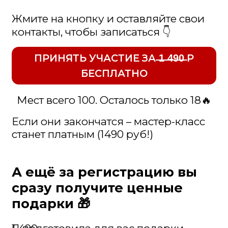
сделать своими руками
🎁
Пошаговая инструкция
по изготовлению бумажной лозы
для плетения
— чтобы вы могли
заранее подготовить материалы
и прийти на мастер-класс
во всеоружии
🎁 Мастер-класс по изготовлению
подноса
— это будет ваш второй
проект после первой корзинки.
Сможете сплести красивый поднос
для кухни или в подарок
🎁 Подборка изделий, которые вы
сможете сделать своими руками
–
для вдохновения и понимания
возможностей. Увидите, какие