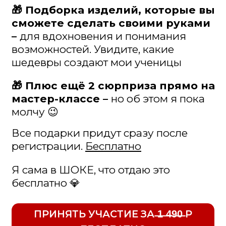
1. Нажми на кнопку ниже
2. Переходите по инструкции в мой
бот в Телеграм, в котором вам придёт
обещанные подарки и все
напоминания об эфире!
Регистрируйтесь прямо сейчас,
пока это предложение доступно
ПРИНЯТЬ УЧАСТИЕ ЗА ̶1̶ ̶4̶9̶0̶ Р
БЕСПЛАТНО