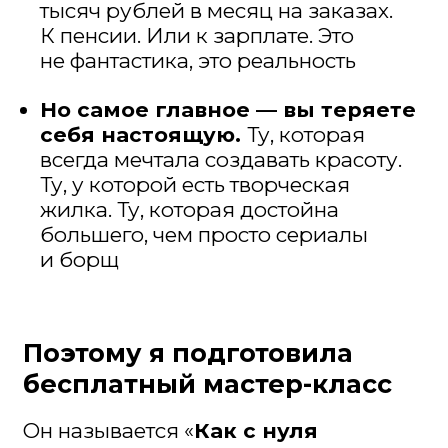
создавать своими руками для себя,
в подарок или на продажу —
и сколько можно заработать
на своем первом заказе
✨ Сколько времени нужно
на такое хобби
и как его совмещать
с работой и другими бытовыми
делами
✨ Какие материалы вам
понадобятся для плетения
, где
их покупать и сколько это стоит
(спойлер: у вас дома уже почти всё
есть)
✨ ТОП-5 ошибок допускают
новички в плетении
, и как
создавать прочные корзины, которые
будут радовать вас много лет