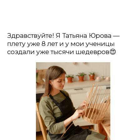
Здравствуйте! Я Татьяна Юрова —
плету уже 8 лет и у мои ученицы
создали уже тысячи шедевров😍
И я искренне убеждена, что
плетение из бумажной лозы —
самый доступный, тихий, красивый