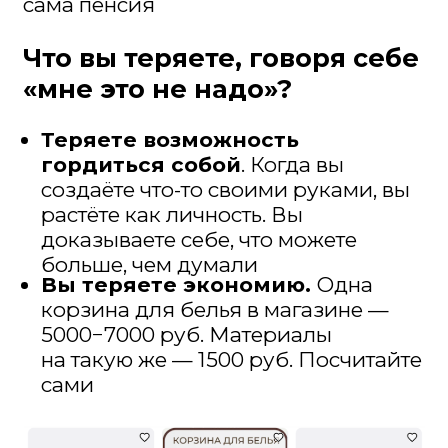
Теряете радость близких.
Вы бы видели, как светятся глаза
внуков, когда бабушка дарит
им корзинку для игрушек,
сплетённую специально для них.
Это не купленная вещь. Это любовь,
воплощённая в материале
Теряете возможный доход.
Мои
ученицы зарабатывают от 10 до 50
тысяч рублей в месяц на заказах.
К пенсии. Или к зарплате. Это
не фантастика, это реальность
Но самое главное — вы теряете
себя настоящую.
Ту, которая
всегда мечтала создавать красоту.
Ту, у которой есть творческая
жилка. Ту, которая достойна