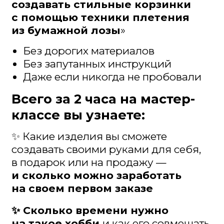
✨ И главное — сплетёте своё
первое изделие
прямо на мастер-
классе!
Жмите на кнопку и оставляйте свои
контакты, чтобы записаться 👇
ПРИНЯТЬ УЧАСТИЕ ЗА ̶1̶ ̶4̶9̶0̶ Р
БЕСПЛАТНО
Мест всего 100. Осталось только 18🔥
Если они закончатся – мастер-класс
станет платным (1490 руб!)
А ещё за регистрацию вы
сразу получите ценные
подарки 🎁