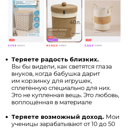
большего, чем просто сериалы
и борщ
Поэтому я подготовила
бесплатный мастер-класс
Он называется «
Как с нуля
создавать стильные корзинки
с помощью техники плетения
из бумажной лозы
»
Без дорогих материалов
Без запутанных инструкций
Даже если никогда не пробовали
Всего за 2 часа на мастер-
классе вы узнаете:
✨ Какие изделия вы сможете