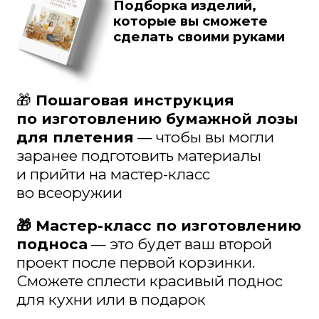
И я обещаю вам — эти 2 часа изменят
что-то внутри. Вы увидите себя по-
другому. Не как «пенсионерку
с руками не оттуда». А как мастерицу.
Творца. Волшебницу, создающую
красоту из бумаги
А дальше – решать вам
Но вы узнаете это, только если
попробуете
Может быть, это станет просто
приятным хобби. А может быть,
превратится в источник дохода
и смысла жизни
Чтобы записаться сейчас
бесплатно: