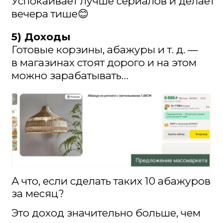
«мне это не надо»?
Теряете возможность
гордиться собой
. Когда вы
создаёте что-то своими руками, вы
растёте как личность. Вы
доказываете себе, что можете
больше, чем думали
Вы теряете экономию.
Одна
корзина для белья в магазине —
5000−7000 руб. Материалы
на такую же — 1500 руб. Посчитайте
сами