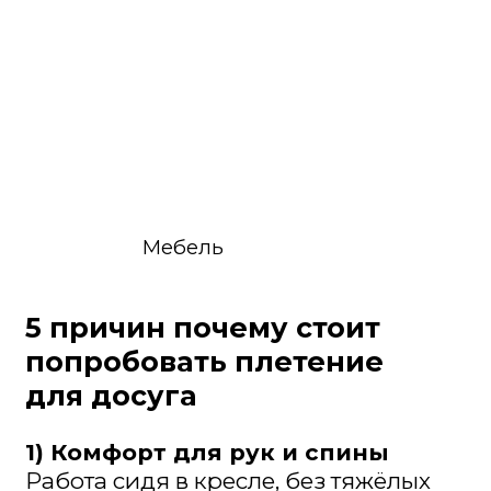
для
досуга
1) Комфорт для рук и спины
Работа сидя в кресле, без тяжёлых
материалов, без запахов и шума.
По нагрузке это проще, чем вязание
на тонких спицах и гораздо понятнее
для глаз
2) Видимый результат быстро
Даже если вы «просто попробуете»,
через несколько вечеров получится
аккуратный поднос или корзинка.
Не «когда-нибудь», а в ближайшие
часы и дни