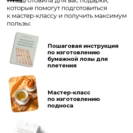
шедевры создают мои ученицы
🎁 Плюс ещё 2 сюрприза прямо на
мастер-классе –
но об этом я пока
молчу 😉
Все подарки придут сразу после
регистрации.
Бесплатно
Я сама в ШОКЕ, что отдаю это
бесплатно 💎
ПРИНЯТЬ УЧАСТИЕ ЗА ̶1̶ ̶4̶9̶0̶ Р
БЕСПЛАТНО
Посвятите эти 2 часа себе
Не сериалу. Не борщу. А себе