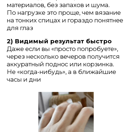
3) Прямая польза в быту
Органайзеры для шкафа, корзины
на кухню, подставки под хлеб, короб
для рукоделия, подарки. Каждое
изделие — вещь, которая работает
дома каждый день
4) Тёплые эмоции и ностальгия
Это ремесло с историей, только
в мягкой современной версии.
Успокаивает лучше сериалов и делает