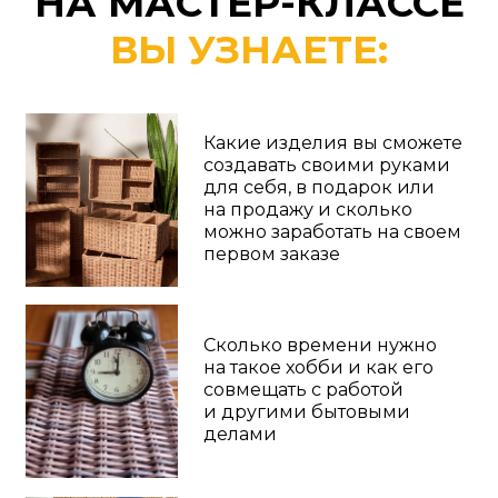
Какие ошибки допускают
новички в плетении, и как
создавать прочные
корзины, которые будут
радовать вас и ваших
клиентов много лет
Из каких подручных
материалов можно плести
и прямо на мастер-классе
научитесь делать свои
первые бумажные трубочки
для плетения
И ГЛАВНОЕ
— СПЛЕТЁТЕ
СВОЕ ПЕРВОЕ ИЗДЕЛИЕ!