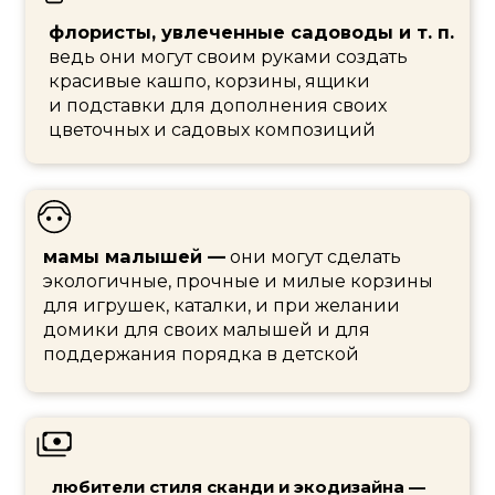
все кто хотят заработать на хендмейде,
работать дома, и иметь
дополнительный доход
ЧТО НУЖНО
ПОДГОТОВИТЬ
,
ЧТОБЫ МАСТЕР-КЛАСС
БЫЛ ЭФФЕКТИВНЫМ
Газета (или бумага писчая 45г/кв.м)