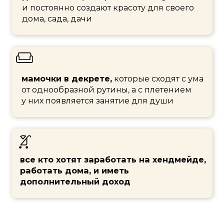
Спица (длинная шпажка, спагетти,
стержень от шариковой ручки)
Подготовьте материалы
и инструменты заранее. Будем
творить!
Ну или приходите, записывайте
и пробуйте после эфира
самостоятельно
РЕГИСТРИРУЙСТЕСЬ
БЕСПЛАТНО
ПРЯМО СЕЙЧАС
И СРАЗУ ПОЛУЧИТЕ ПОДАРКИ