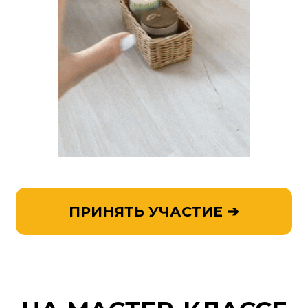
Какие изделия вы сможете
создавать своими руками
для себя, в подарок или
на продажу и сколько
можно заработать на своем
первом заказе
Сколько времени нужно
на такое хобби и как его
совмещать с работой
и другими бытовыми
делами
Какие материалы вам
понадобятся для плетения
таких шедевров, где
их покупать и сколько это
стоит