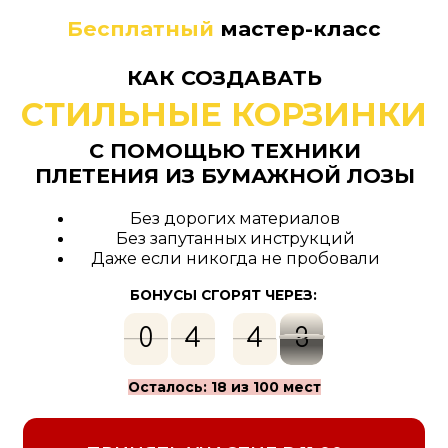
Бесплатный
мастер-класс
КАК СОЗДАВАТЬ
СТИЛЬНЫЕ КОРЗИНКИ
С ПОМОЩЬЮ ТЕХНИКИ
ПЛЕТЕНИЯ ИЗ БУМАЖНОЙ ЛОЗЫ
Без дорогих материалов
Без запутанных инструкций
Даже если никогда не пробовали
БОНУСЫ СГОРЯТ ЧЕРЕЗ:
0
4
4
0
0
4
5
4
5
1
5
5
0
1
Осталось: 18 из 100 мест
ПРИНЯТЬ УЧАСТИЕ В 11:00 ➔