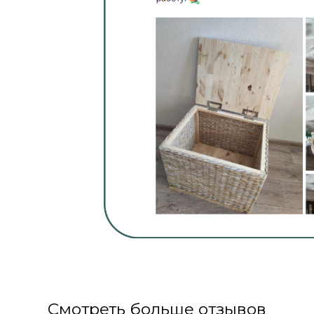
мамы малышей —
они могут сделать
экологичные, прочные и милые корзины
для игрушек, каталки, и при желании
домики для своих малышей и для
поддержания порядка в детской
любители стиля сканди и экодизайна —
ведь из бумажной лозы можно сделать
экологичные, стильные, изделия начиная
от простых корзин, заканчивая плетеной
мебелью для своего загородного дома,
дачи, терассы воторые отлично впишутся
в интерьер и будут служить верой
и правдой
те, кто любит вязать, плести