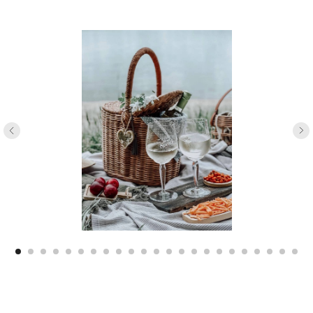
Татьяна Юрова
Основатель школы плетения из бумажной
лозы, которая за 4 года выпустила уже более
9.000 учеников
Профессиональный педагог с красным
дипломом Московского государственного
пед. университета им М.А. Шолохова
Действующий мастер по плетению
из бумажной лозы с опытом более 8 лет
Имеет опыт в плетении мебели
из искусственного и натурального ротанга
Автор книг: «Корзины из бумажной лозы.
Экоидеи для дома», «Плетем из бумажной