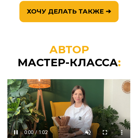
лозы. Экоидеи для кухни»
Счастливая жена и мама двоих детей
ОТЗЫВЫ
МОИХ
УЧЕНИЦ: