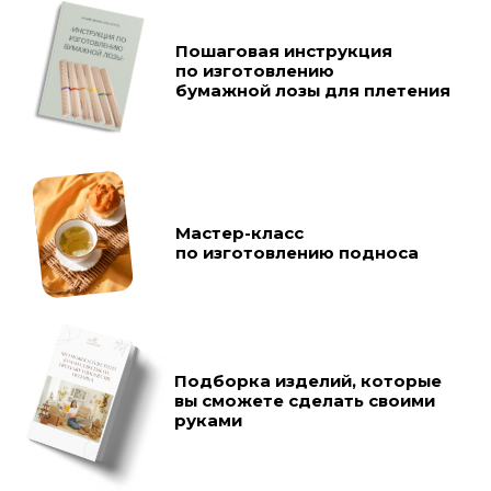
Мастер-класс
по изготовлению подноса
Подборка изделий, которые
вы сможете сделать своими
руками
Также вас ждет
еще 2 подарка
на самом мастер-классе
,
но это будет для вас приятным
сюрпризом! 🤫😉
ЗАБРАТЬ ПОДАРКИ ➔