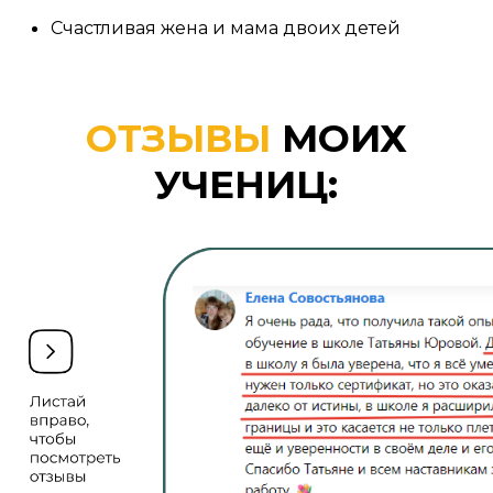
КТО УЖЕ
ПРОШЕЛ
НАШИ УРОКИ
:
бухгалтеры, учителя, сотрудники
банков и даже врачи
потому что
им хочется отдохнуть после работы
и «отключить голову», на работе стресс
и нервы, а тут можно расслабиться
и поработать руками
флористы, увлеченные садоводы и т. п.
ведь они могут своим руками создать
красивые кашпо, корзины, ящики
и подставки для дополнения своих
цветочных и садовых композиций