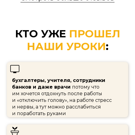
макраме —
ведь это так близко
их увлечению, но что-то новое
и интересное, а плетеное кресло
и вязанный плед — это просто идеальная
пара
домохозяйки,
которые обожают уют
и постоянно создают красоту для своего
дома, сада, дачи
мамочки в декрете,
которые сходят с ума
от однообразной рутины, а с плетением
у них появляется занятие для души