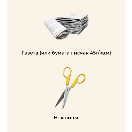
Клей ПВА
Спица (длинная шпажка, спагетти,
стержень от шариковой ручки)
Подготовьте материалы
и инструменты заранее. Будем
творить!
Ну или приходите, записывайте
и пробуйте после эфира
самостоятельно
НА МАСТЕР-КЛАССЕ