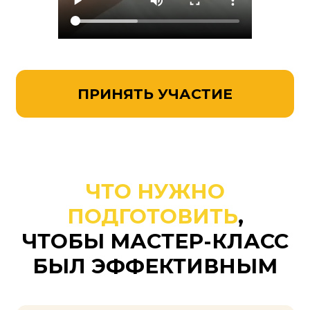
Газета (или бумага писчая 45г/кв.м)
Ножницы