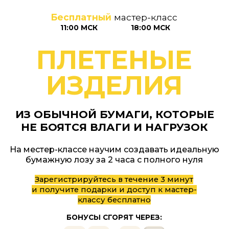
Бесплатный
мастер-класс
11:00 МСК
18:00 МСК
ПЛЕТЕНЫЕ
ИЗДЕЛИЯ
ИЗ ОБЫЧНОЙ БУМАГИ, КОТОРЫЕ
НЕ БОЯТСЯ ВЛАГИ И НАГРУЗОК
На местер-классе научим создавать идеальную
бумажную лозу за 2 часа с полного нуля
Зарегистрируйтесь в течение 3 минут
и получите подарки и доступ к мастер-
классу бесплатно
БОНУСЫ СГОРЯТ ЧЕРЕЗ:
0
4
3
2
1
0
4
5
4
3
2
1
5
4