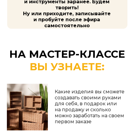
стоит
Какие ошибки допускают
новички в плетении, и как
создавать прочные
корзины, которые будут
радовать вас и ваших
клиентов много лет
Из каких подручных
материалов можно плести
и прямо на мастер-классе
научитесь делать свои
первые бумажные трубочки
для плетения
И ГЛАВНОЕ
— СПЛЕТЁТЕ
СВОЕ ПЕРВОЕ ИЗДЕЛИЕ!