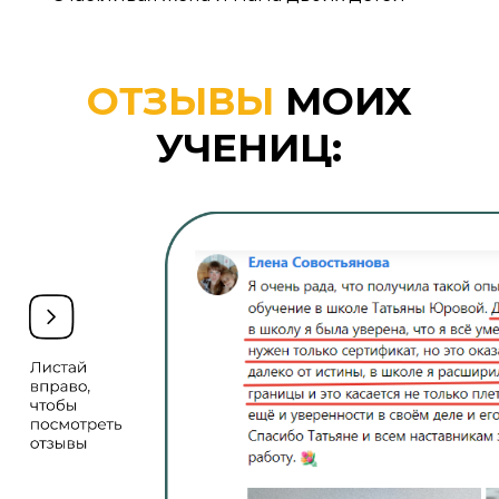
домики для своих малышей и для
поддержания порядка в детской
любители стиля сканди и экодизайна —
ведь из бумажной лозы можно сделать
экологичные, стильные, изделия начиная
от простых корзин, заканчивая плетеной
мебелью для своего загородного дома,
дачи, терассы воторые отлично впишутся
в интерьер и будут служить верой
и правдой
те, кто любит вязать, плести
макраме —
ведь это так близко
их увлечению, но что-то новое
и интересное, а плетеное кресло
и вязанный плед — это просто идеальная
пара