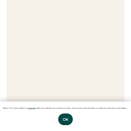
Нажмите «ОК», если вы соглашаетесь с
условиями
обработки cookie и данных о поведении на сайте, нужных нам для аналитики. Запретить обработку cookie можете через браузер.
ОК