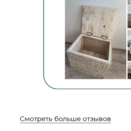
домохозяйки,
которые обожают уют
и постоянно создают красоту для своего
дома, сада, дачи
мамочки в декрете,
которые сходят с ума
от однообразной рутины, а с плетением
у них появляется занятие для души
все кто хотят заработать на хендмейде,
работать дома, и иметь
дополнительный доход