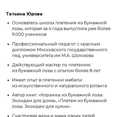
бухгалтеры, учителя, сотрудники
банков и даже врачи
потому что
им хочется отдохнуть после работы
и «отключить голову», на работе стресс
и нервы, а тут можно расслабиться
и поработать руками
флористы, увлеченные садоводы и т. п.
ведь они могут своим руками создать
красивые кашпо, корзины, ящики
и подставки для дополнения своих
цветочных и садовых композиций
мамы малышей —
они могут сделать
экологичные, прочные и милые корзины
для игрушек, каталки, и при желании