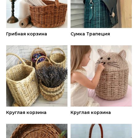
Татьяна Юрова
Основатель школы плетения из бумажной
лозы, которая за 4 года выпустила уже более
Грибная корзина
Сумка Трапеция
9.000 учеников
Профессиональный педагог с красным
дипломом Московского государственного
пед. университета им М.А. Шолохова
Действующий мастер по плетению
из бумажной лозы с опытом более 8 лет
Имеет опыт в плетении мебели
из искусственного и натурального ротанга
Автор книг: «Корзины из бумажной лозы.
Экоидеи для дома», «Плетем из бумажной
лозы. Экоидеи для кухни»
Круглая корзина
Круглая корзина
Счастливая жена и мама двоих детей