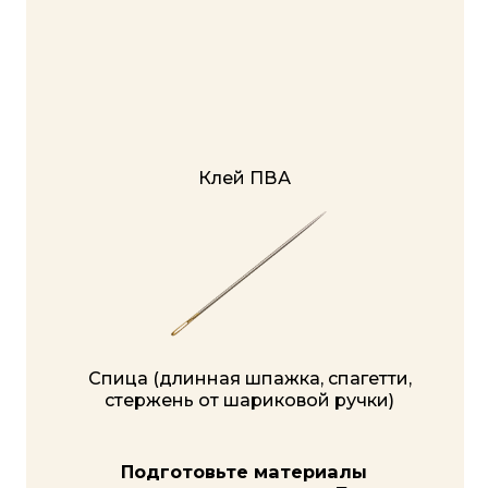
ВЫ УЗНАЕТЕ:
Какие изделия вы сможете
создавать своими руками
для себя, в подарок или
на продажу и сколько
можно заработать на своем
первом заказе
Сколько времени нужно
на такое хобби и как его
совмещать с работой
и другими бытовыми
делами
Какие материалы вам
понадобятся для плетения
таких шедевров, где
их покупать и сколько это