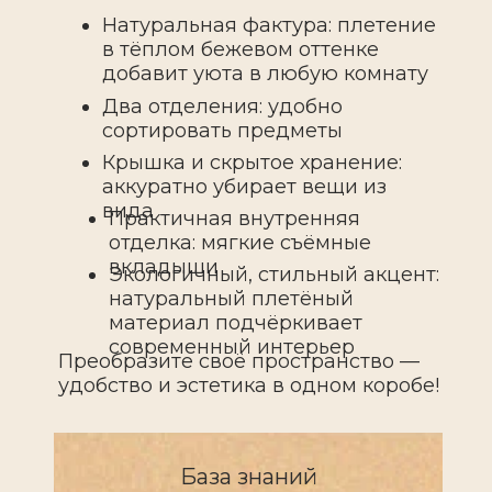
Натуральная фактура: плетение
в тёплом бежевом оттенке
добавит уюта в любую комнату
Два отделения: удобно
сортировать предметы
Крышка и скрытое хранение:
аккуратно убирает вещи из
вида
Практичная внутренняя
отделка: мягкие съёмные
вкладыши
Экологичный, стильный акцент:
натуральный плетёный
материал подчёркивает
современный интерьер
Преобразите своё пространство —
удобство и эстетика в одном коробе!
База знаний