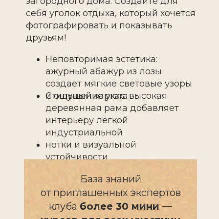
загородного дома. Создайте для
себя уголок отдыха, который хочется
фотографировать и показывать
друзьям!
Неповторимая эстетика:
ажурный абажур из лозы
создает мягкие световые узоры
Стильный каркас: высокая
и ощущение уюта
деревянная рама добавляет
интерьеру лёгкой
индустриальной
нотки и визуальной
устойчивости
База знаний
от приглашенных экспертов
клуба
более 30 мини —