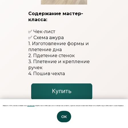
Содержание мастер-
класса:
✅ Чек-лист
✅ Схема ажура
1. Изготовление формы и
плетение дна
2. Пдетение стенок
3. Плетение и крепление
ручек
4. Пошив чехла
Нажмите «ОК», если вы соглашаетесь с
условиями
обработки cookie и данных о поведении на сайте, нужных нам для аналитики. Запретить обработку cookie можете через браузер.
ОК