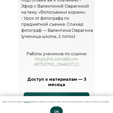
подготовки ее к плетению -
Эфир с Валентиной Оврагиной
на тему «Фотосъемки корзин»
- Урок от фотографа по
предметной съемке. Спикер:
фотограф — Валентина Оврагина
(ученица школы, 2 поток)
Работы учеников по ссылке:
https://vk.com/album-
69750793_294603722
Доступ к материалам — 3
месяца
Нажмите «ОК», если вы соглашаетесь с
условиями
обработки cookie и данных о поведении на сайте, нужных нам для аналитики. Запретить обработку cookie можете через браузер.
ОК